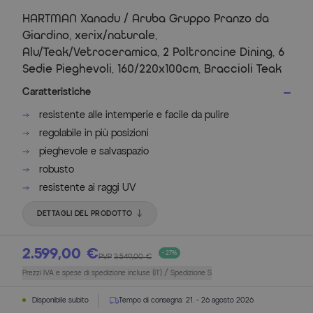
HARTMAN Xanadu / Aruba Gruppo Pranzo da
Giardino, xerix/naturale,
Alu/Teak/Vetroceramica, 2 Poltroncine Dining, 6
Sedie Pieghevoli, 160/220x100cm, Braccioli Teak
Caratteristiche
resistente alle intemperie e facile da pulire
regolabile in più posizioni
pieghevole e salvaspazio
robusto
resistente ai raggi UV
DETTAGLI DEL PRODOTTO
2.599,00 €
- 27%
PVP
3.549,00 €
Prezzi IVA e spese di spedizione incluse (IT) / Spedizione S
Disponibile subito
Tempo di consegna:
21. - 26 agosto 2026