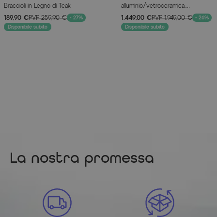
Braccioli in Legno di Teak
alluminio/vetroceramica,
160/220x100cm, struttura a X
189,90 €
PVP
259,90 €
1.449,00 €
PVP
1.949,00 €
- 27%
- 26%
Disponibile subito
Disponibile subito
La nostra promessa