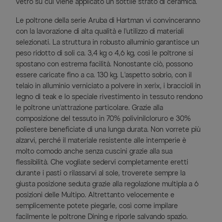
vetro su cui viene applicato un sottile strato di ceramica.
Le poltrone della serie Aruba di Hartman vi convinceranno
con la lavorazione di alta qualità e l'utilizzo di materiali
selezionati. La struttura in robusto alluminio garantisce un
peso ridotto di soli ca. 3,4 kg o 4,6 kg, così le poltrone si
spostano con estrema facilità. Nonostante ciò, possono
essere caricate fino a ca. 130 kg. L'aspetto sobrio, con il
telaio in alluminio verniciato a polvere in xerix, i braccioli in
legno di teak e lo speciale rivestimento in tessuto rendono
le poltrone un'attrazione particolare. Grazie alla
composizione del tessuto in 70% polivinilcloruro e 30%
poliestere beneficiate di una lunga durata. Non vorrete più
alzarvi, perché il materiale resistente alle intemperie è
molto comodo anche senza cuscini grazie alla sua
flessibilità. Che vogliate sedervi completamente eretti
durante i pasti o rilassarvi al sole, troverete sempre la
giusta posizione seduta grazie alla regolazione multipla a 6
posizioni delle Multipo. Altrettanto velocemente e
semplicemente potete piegarle, così come impilare
facilmente le poltrone Dining e riporle salvando spazio.