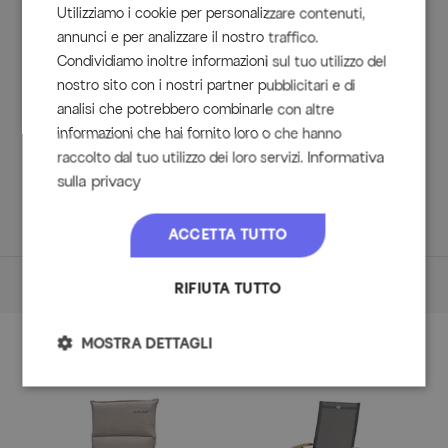
Il legno utilizzato è estremamente robusto e resistente.
Utilizziamo i cookie per personalizzare contenuti,
annunci e per analizzare il nostro traffico.
Condividiamo inoltre informazioni sul tuo utilizzo del
Contenuto della consegna
nostro sito con i nostri partner pubblicitari e di
analisi che potrebbero combinarle con altre
1x Tavolo da pranzo Xanadu, ca. 160/220 x 100 cm
informazioni che hai fornito loro o che hanno
(65900058)
Informativa
raccolto dal tuo utilizzo dei loro servizi.
2x Poltroncina impilabile Aruba
sulla privacy
6x Sedie pieghevoli Aruba con braccioli in legno di teak
ACCETTA TUTTO
Dimensioni
RIFIUTA TUTTO
Dimensioni (L/P/A)
MOSTRA DETTAGLI
Accessori
Tavolo
ca. 160/220 x 100 x 76 cm
Peso: ca. 50 kg