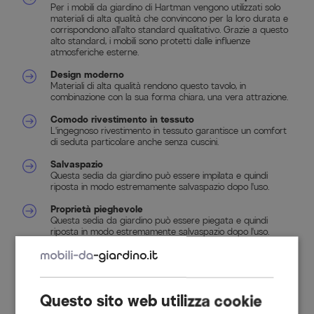
Per i mobili da giardino di Hartman vengono utilizzati solo
materiali di alta qualità che convincono per la loro durata e
corrispondono all'alto standard qualitativo. Grazie a questo
alto standard, i mobili sono protetti dalle influenze
atmosferiche esterne.
Design moderno
Materiali di alta qualità rendono questo tavolo, in
combinazione con la sua forma chiara, una vera attrazione.
Comodo rivestimento in tessuto
L'ingegnoso rivestimento in tessuto garantisce un comfort
di seduta particolare anche senza cuscini.
Salvaspazio
Questa sedia da giardino può essere impilata e quindi
riposta in modo estremamente salvaspazio dopo l'uso.
Proprietà pieghevole
Questa sedia da giardino può essere piegata e quindi
riposta in modo estremamente salvaspazio dopo l'uso.
Costruzione in alluminio antiruggine
L'alluminio antiruggine utilizzato per la struttura è adatto
per l'uso esterno tutto l'anno e convince per la sua
longevità.
Questo sito web utilizza cookie
Proprietà robusta del legno.