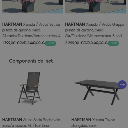
Colore
Schwarz
Informazioni del produttore
HARTMAN
HARTMAN
Xanadu / Aruba Set da
Xanadu / Aruba Gruppo
pranzo da giardino, xerix,
pranzo da giardino, xerix,
MAGGIORI INFORMAZIONI QUI
Alluminio/Textilene/Vetroceramica, 4
Alu/Textilene/Vetroceramica, 8 sedie
sedie pieghevoli, 160/220x100cm
pieghevoli, 160/220x100cm
1.799,00 €
PVP
2.449,00 €
2.299,00 €
PVP
3.149,00 €
- 27%
- 27%
Componenti del set
HARTMAN
HARTMAN
Aruba Sedia Pieghevole,
Xanadu Tavolo
xerix/antracite, Alu/Textilene,
allungabile, xerix,