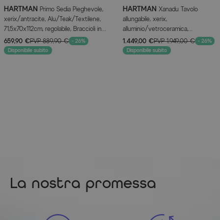
HARTMAN
HARTMAN
Primo Sedia Pieghevole,
Xanadu Tavolo
xerix/antracite, Alu/Teak/Textilene,
allungabile, xerix,
71,5x70x112cm, regolabile, Braccioli in
alluminio/vetroceramica,
Teak
160/220x100cm, struttura a X
659,90 €
PVP
889,90 €
1.449,00 €
PVP
1.949,00 €
- 26%
- 26%
Disponibile subito
Disponibile subito
La nostra promessa