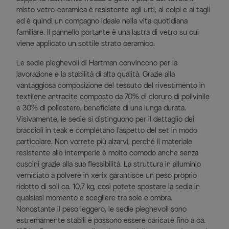
misto vetro-ceramica è resistente agli urti, ai colpi e ai tagli
ed è quindi un compagno ideale nella vita quotidiana
familiare. Il pannello portante è una lastra di vetro su cui
viene applicato un sottile strato ceramico.
Le sedie pieghevoli di Hartman convincono per la
lavorazione e la stabilità di alta qualità. Grazie alla
vantaggiosa composizione del tessuto del rivestimento in
textilene antracite composto da 70% di cloruro di polivinile
e 30% di poliestere, beneficiate di una lunga durata.
Visivamente, le sedie si distinguono per il dettaglio dei
braccioli in teak e completano l'aspetto del set in modo
particolare. Non vorrete più alzarvi, perché il materiale
resistente alle intemperie è molto comodo anche senza
cuscini grazie alla sua flessibilità. La struttura in alluminio
verniciato a polvere in xerix garantisce un peso proprio
ridotto di soli ca. 10,7 kg, così potete spostare la sedia in
qualsiasi momento e scegliere tra sole e ombra.
Nonostante il peso leggero, le sedie pieghevoli sono
estremamente stabili e possono essere caricate fino a ca.