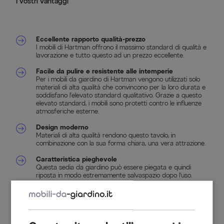
I vostri vantaggi
Eccellente rapporto qualità-prezzo
I mobili di Hartman offrono il massimo standard di qualità e
lavorazione e tutto questo ad un prezzo eccellente.
Facile da pulire e resistente alle intemperie
Per i mobili da giardino di Hartman vengono utilizzati solo
materiali di alta qualità che convincono per la loro durata e
soddisfano l'elevato standard qualitativo. Grazie a questo
elevato standard, i mobili sono protetti contro le influenze
atmosferiche esterne.
Design moderno
Materiali di alta qualità rendono questo tavolo, in
combinazione con la sua forma chiara, una vera attrazione.
Caratteristica pieghevole
Questa sedia da giardino può essere piegata e quindi
riposta in modo estremamente salvaspazio dopo l'uso.
Costruzione in alluminio inossidabile
L'alluminio inossidabile utilizzato per la struttura è adatto
per l'uso esterno tutto l'anno e convince per la sua
longevità.