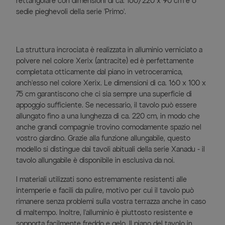
rettangolare con dimensioni di ca. 160/220 x 90 cm e 6
sedie pieghevoli della serie 'Primo'.
La struttura incrociata è realizzata in alluminio verniciato a
polvere nel colore Xerix (antracite) ed è perfettamente
completata otticamente dal piano in vetroceramica,
anch'esso nel colore Xerix. Le dimensioni di ca. 160 x 100 x
75 cm garantiscono che ci sia sempre una superficie di
appoggio sufficiente. Se necessario, il tavolo può essere
allungato fino a una lunghezza di ca. 220 cm, in modo che
anche grandi compagnie trovino comodamente spazio nel
vostro giardino. Grazie alla funzione allungabile, questo
modello si distingue dai tavoli abituali della serie Xanadu - il
tavolo allungabile è disponibile in esclusiva da noi.
I materiali utilizzati sono estremamente resistenti alle
intemperie e facili da pulire, motivo per cui il tavolo può
rimanere senza problemi sulla vostra terrazza anche in caso
di maltempo. Inoltre, l'alluminio è piuttosto resistente e
sopporta facilmente freddo e gelo. Il piano del tavolo in