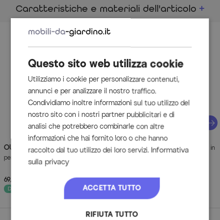
Dimensioni
Caratteristiche e materiali dell'articolo
Materiale principale:
ca. 220 x 100 x 74 cm
Akazie
Altezza sottotavolo: ca. 67 cm
Accessori
Piano del tavolo: ca. 3 cm
Spessore gamba: ca. 7 x 7 cm
Questo sito web utilizza cookie
Peso: ca. 38 kg
Utilizziamo i cookie per personalizzare contenuti,
annunci e per analizzare il nostro traffico.
Disegno quotato
Condividiamo inoltre informazioni sul tuo utilizzo del
(cliccare per ingrandire)
nostro sito con i nostri partner pubblicitari e di
analisi che potrebbero combinarle con altre
Dia
informazioni che hai fornito loro o che hanno
OUTFLEXX
OUTFLEXX
Detergente/Sbiancante
Sigillante, per superfici in
Informativa
raccolto dal tuo utilizzo dei loro servizi.
per legno, per legni naturali, 1 litro
legno trattate, 250 ml
sulla privacy
69,90 €
PVP
89,90 €
79,90 €
PVP
109,90 €
- 22%
- 27%
ACCETTA TUTTO
Disponibile subito
Disponibile subito
Caratteristiche dell'articolo
RIFIUTA TUTTO
Attributo
Valori