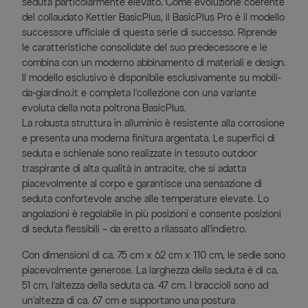
seduta particolarmente elevato. Come evoluzione coerente
del collaudato Kettler BasicPlus, il BasicPlus Pro è il modello
successore ufficiale di questa serie di successo. Riprende
le caratteristiche consolidate del suo predecessore e le
combina con un moderno abbinamento di materiali e design.
Il modello esclusivo è disponibile esclusivamente su mobili-
da-giardino.it e completa l'collezione con una variante
evoluta della nota poltrona BasicPlus.
La robusta struttura in alluminio è resistente alla corrosione
e presenta una moderna finitura argentata. Le superfici di
seduta e schienale sono realizzate in tessuto outdoor
traspirante di alta qualità in antracite, che si adatta
piacevolmente al corpo e garantisce una sensazione di
seduta confortevole anche alle temperature elevate. Lo
angolazioni è regolabile in più posizioni e consente posizioni
di seduta flessibili – da eretto a rilassato all'indietro.
Con dimensioni di ca. 75 cm x 62 cm x 110 cm, le sedie sono
piacevolmente generose. La larghezza della seduta è di ca.
51 cm, l'altezza della seduta ca. 47 cm. I braccioli sono ad
un'altezza di ca. 67 cm e supportano una postura