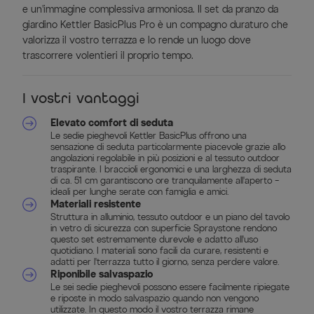
e un'immagine complessiva armoniosa. Il set da pranzo da
giardino Kettler BasicPlus Pro è un compagno duraturo che
valorizza il vostro terrazza e lo rende un luogo dove
trascorrere volentieri il proprio tempo.
I vostri vantaggi
Elevato comfort di seduta
Le sedie pieghevoli Kettler BasicPlus offrono una
sensazione di seduta particolarmente piacevole grazie allo
angolazioni regolabile in più posizioni e al tessuto outdoor
traspirante. I braccioli ergonomici e una larghezza di seduta
di ca. 51 cm garantiscono ore tranquilamente all'aperto –
ideali per lunghe serate con famiglia e amici.
Materiali resistente
Struttura in alluminio, tessuto outdoor e un piano del tavolo
in vetro di sicurezza con superficie Spraystone rendono
questo set estremamente durevole e adatto all'uso
quotidiano. I materiali sono facili da curare, resistenti e
adatti per l'terrazza tutto il giorno, senza perdere valore.
Riponibile salvaspazio
Le sei sedie pieghevoli possono essere facilmente ripiegate
e riposte in modo salvaspazio quando non vengono
utilizzate. In questo modo il vostro terrazza rimane