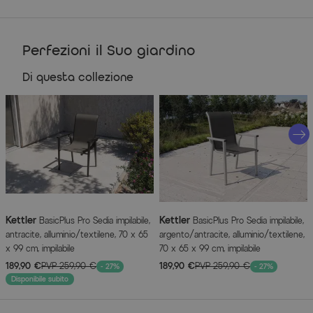
Capacità di carico delle sedie fino a ca. 120 kg
Dimensioni e peso
Perfezioni il Suo giardino
Tavolo da pranzo OUTFLEXX®
Di questa collezione
Dimensioni: ca. 160 cm x 95 cm x 74 cm
Distanza tra le gambe del tavolo in lunghezza: ca. 146,5
cm
Distanza tra le gambe del tavolo in larghezza: ca. 80 cm
Altezza bordo inferiore del tavolo: ca. 68 cm
Peso: ca. 25,66 kg
Sedia pieghevole KETTLER® BasicPlus Pro
Kettler
Kettler
BasicPlus Pro Sedia impilabile,
BasicPlus Pro Sedia impilabile,
antracite, alluminio/textilene, 70 x 65
argento/antracite, alluminio/textilene,
Dimensioni: ca. 75 cm x 62 cm x 110 cm
x 99 cm, impilabile
70 x 65 x 99 cm, impilabile
Larghezza seduta: ca. 51 cm
189,90 €
PVP
259,90 €
189,90 €
PVP
259,90 €
- 27%
- 27%
Altezza seduta: ca. 47 cm
Disponibile subito
Altezza schienale: ca. 72 cm