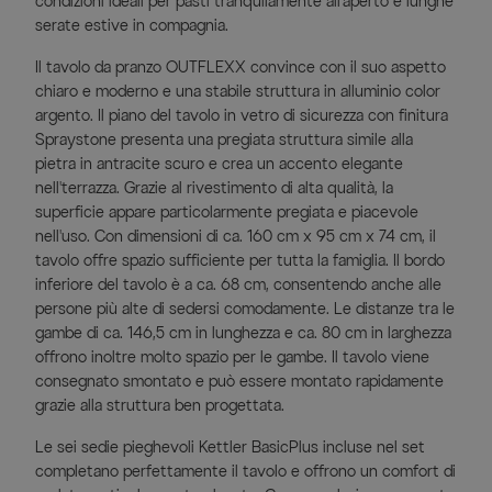
condizioni ideali per pasti tranquilamente all'aperto e lunghe
serate estive in compagnia.
Il tavolo da pranzo OUTFLEXX convince con il suo aspetto
chiaro e moderno e una stabile struttura in alluminio color
argento. Il piano del tavolo in vetro di sicurezza con finitura
Spraystone presenta una pregiata struttura simile alla
pietra in antracite scuro e crea un accento elegante
nell'terrazza. Grazie al rivestimento di alta qualità, la
superficie appare particolarmente pregiata e piacevole
nell'uso. Con dimensioni di ca. 160 cm x 95 cm x 74 cm, il
tavolo offre spazio sufficiente per tutta la famiglia. Il bordo
inferiore del tavolo è a ca. 68 cm, consentendo anche alle
persone più alte di sedersi comodamente. Le distanze tra le
gambe di ca. 146,5 cm in lunghezza e ca. 80 cm in larghezza
offrono inoltre molto spazio per le gambe. Il tavolo viene
consegnato smontato e può essere montato rapidamente
grazie alla struttura ben progettata.
Le sei sedie pieghevoli Kettler BasicPlus incluse nel set
completano perfettamente il tavolo e offrono un comfort di