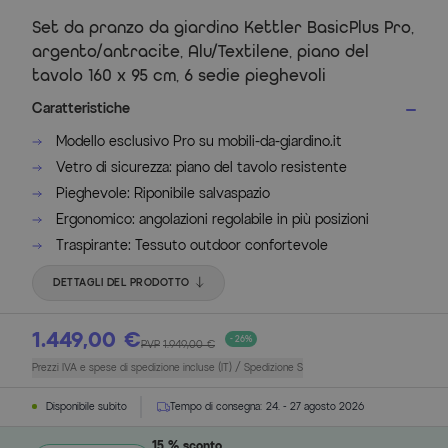
Set da pranzo da giardino Kettler BasicPlus Pro,
argento/antracite, Alu/Textilene, piano del
tavolo 160 x 95 cm, 6 sedie pieghevoli
Caratteristiche
Modello esclusivo Pro su mobili-da-giardino.it
Vetro di sicurezza: piano del tavolo resistente
Pieghevole: Riponibile salvaspazio
Ergonomico: angolazioni regolabile in più posizioni
Traspirante: Tessuto outdoor confortevole
DETTAGLI DEL PRODOTTO
1.449,00 €
- 26%
PVP
1.949,00 €
Prezzi IVA e spese di spedizione incluse (IT) / Spedizione S
Disponibile subito
Tempo di consegna:
24. - 27 agosto 2026
15 % sconto