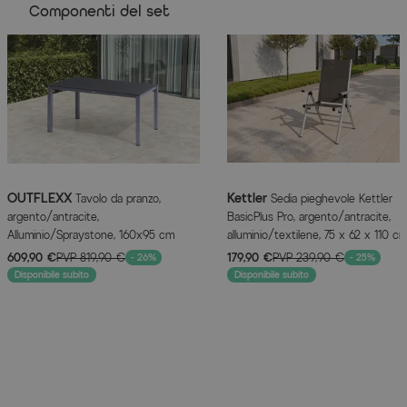
Altezza braccioli: ca. 67 cm
Componenti del set
Peso: ca. 6 kg
Caratteristiche dell'articolo
Attributo
Valori
Colore
Silber
OUTFLEXX
Kettler
Tavolo da pranzo,
Sedia pieghevole Kettler
Informazioni del produttore
argento/antracite,
BasicPlus Pro, argento/antracite,
Alluminio/Spraystone, 160x95 cm
alluminio/textilene, 75 x 62 x 110 cm
pieghevole
MAGGIORI INFORMAZIONI QUI
609,90 €
PVP
819,90 €
179,90 €
PVP
239,90 €
- 26%
- 25%
Disponibile subito
Disponibile subito