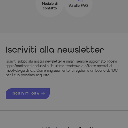
Modulo di
Vai alle FAQ
contatto
Informazioni del produttore
MAGGIORI INFORMAZIONI QUI
Iscriviti alla newsletter
Iscriviti subito alla nostra newsletter e rimani sempre aggiornato! Ricevi
approfondimenti esclusivi sulle ultime tendenze e offerte speciali di
mobili-da-giardino.it. Come ringraziamento, ti regaliamo un buono da 10€
per il tuo prossimo acquisto.
ISCRIVITI ORA