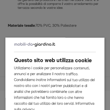
offre la possibilità di comporre il vostro arredamento per
terrazza secondo le vostre idee.
Materiale tessile
:70% PVC, 30% Poliestere
Contenuto della consegna
1x Tavolo da pranzo OUTFLEXX, Alluminio/Spraystone, ca.
160x95x74cm,xerix
Questo sito web utilizza cookie
6x Poltrona impilabile 'Alice Comfort', xerix/antracite, ca.
Utilizziamo i cookie per personalizzare contenuti,
68 x 65 x 107 cm (65604010)
annunci e per analizzare il nostro traffico.
Condividiamo inoltre informazioni sul tuo utilizzo del
Dimensioni
nostro sito con i nostri partner pubblicitari e di
analisi che potrebbero combinarle con altre
Dettagli
informazioni che hai fornito loro o che hanno
Accessori
Tavolo
Informativa
raccolto dal tuo utilizzo dei loro servizi.
sulla privacy