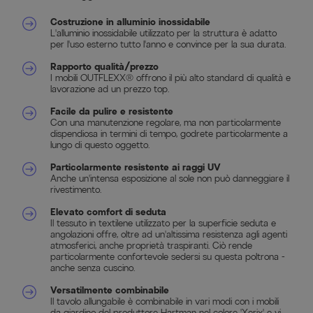
Costruzione in alluminio inossidabile
L'alluminio inossidabile utilizzato per la struttura è adatto
per l'uso esterno tutto l'anno e convince per la sua durata.
Rapporto qualità/prezzo
I mobili OUTFLEXX® offrono il più alto standard di qualità e
lavorazione ad un prezzo top.
Facile da pulire e resistente
Con una manutenzione regolare, ma non particolarmente
dispendiosa in termini di tempo, godrete particolarmente a
lungo di questo oggetto.
Particolarmente resistente ai raggi UV
Anche un'intensa esposizione al sole non può danneggiare il
rivestimento.
Elevato comfort di seduta
Il tessuto in textilene utilizzato per la superficie seduta e
angolazioni offre, oltre ad un'altissima resistenza agli agenti
atmosferici, anche proprietà traspiranti. Ciò rende
particolarmente confortevole sedersi su questa poltrona -
anche senza cuscino.
Versatilmente combinabile
Il tavolo allungabile è combinabile in vari modi con i mobili
da giardino del produttore Hartman nel colore 'Xerix' e vi