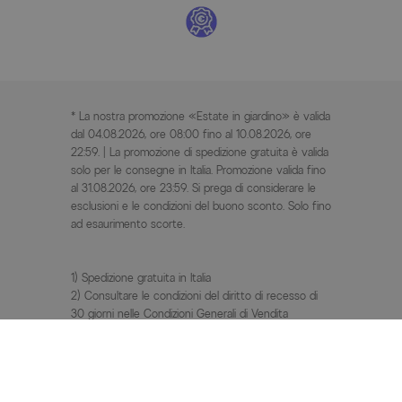
* La nostra promozione «Estate in giardino» è valida
dal 04.08.2026, ore 08:00 fino al 10.08.2026, ore
22:59. | La promozione di spedizione gratuita è valida
solo per le consegne in Italia. Promozione valida fino
al 31.08.2026, ore 23:59. Si prega di considerare le
esclusioni e le condizioni del buono sconto. Solo fino
ad esaurimento scorte.
1) Spedizione gratuita in Italia
2) Consultare le condizioni del diritto di recesso di
30 giorni nelle Condizioni Generali di Vendita
3) PVC / Prezzi Invece di = prezzo consigliato non
vincolante del produttore