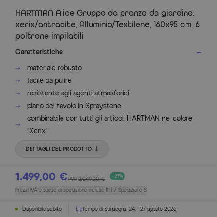
HARTMAN Alice Gruppo da pranzo da giardino,
xerix/antracite, Alluminio/Textilene, 160x95 cm, 6
poltrone impilabili
Caratteristiche
materiale robusto
facile da pulire
resistente agli agenti atmosferici
piano del tavolo in Spraystone
combinabile con tutti gli articoli HARTMAN nel colore
"Xerix"
DETTAGLI DEL PRODOTTO
1.499,00 €
- 27%
PVP
2.049,00 €
Prezzi IVA e spese di spedizione incluse (IT) / Spedizione S
Disponibile subito
Tempo di consegna:
24. - 27 agosto 2026