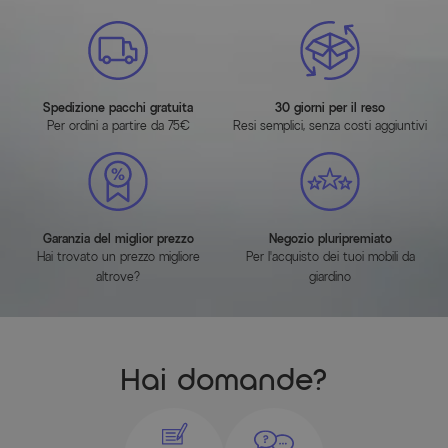
Schema dimensionale
(cliccare per ingrandire)
Spedizione pacchi gratuita
30 giorni per il reso
Per ordini a partire da 75€
Resi semplici, senza costi aggiuntivi
Caratteristiche dell'articolo
Garanzia del miglior prezzo
Negozio pluripremiato
Hai trovato un prezzo migliore
Per l'acquisto dei tuoi mobili da
Attributo
Valori
altrove?
giardino
Colore
Schwarz
Colore della struttura
Schwarz
Hai domande?
Colore superficie seduta/lettino
Anthrazit
Colore del piano del tavolo
Anthrazit