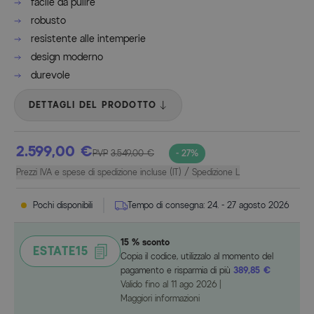
facile da pulire
robusto
resistente alle intemperie
design moderno
durevole
DETTAGLI DEL PRODOTTO
2.599,00 €
PVP
3.549,00 €
- 27%
Prezzi IVA e spese di spedizione incluse (IT) / Spedizione L
Pochi disponibili
Tempo di consegna:
24. - 27 agosto 2026
15 % sconto
ESTATE15
Copia il codice, utilizzalo al momento del
pagamento e risparmia di più
389,85 €
Valido fino al
11 ago 2026
|
Maggiori informazioni