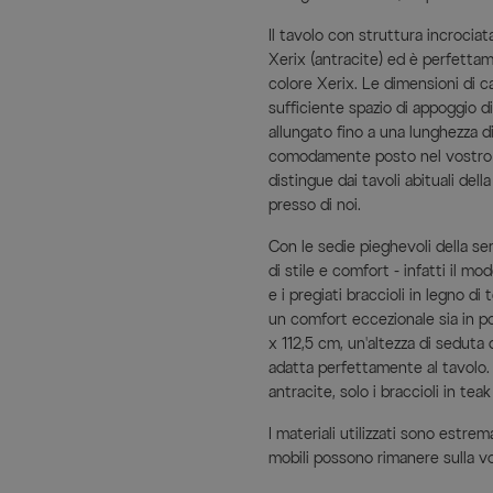
Il tavolo con struttura incrociat
Xerix (antracite) ed è perfetta
colore Xerix. Le dimensioni di 
sufficiente spazio di appoggio di
allungato fino a una lunghezza 
comodamente posto nel vostro gi
distingue dai tavoli abituali dell
presso di noi.
Con le sedie pieghevoli della se
di stile e comfort - infatti il m
e i pregiati braccioli in legno d
un comfort eccezionale sia in po
x 112,5 cm, un'altezza di seduta
adatta perfettamente al tavolo. 
antracite, solo i braccioli in t
I materiali utilizzati sono estrem
mobili possono rimanere sulla vo
piano del tavolo in misto vetro-ce