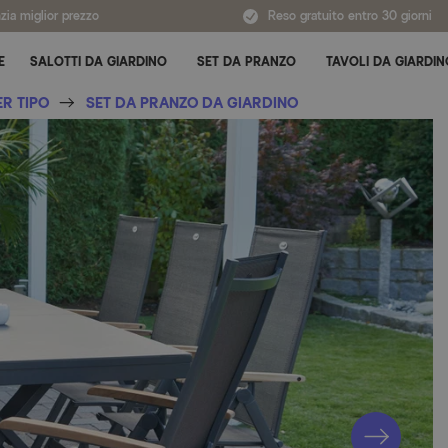
zia miglior prezzo
Reso gratuito entro 30 giorni
E
SALOTTI DA GIARDINO
SET DA PRANZO
TAVOLI DA GIARDIN
Attiva/disattiva sottomenu per Tutte le categorie
ER TIPO
SET DA PRANZO DA GIARDINO