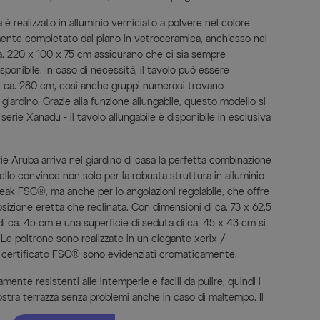
a è realizzato in alluminio verniciato a polvere nel colore
mente completato dal piano in vetroceramica, anch'esso nel
ca. 220 x 100 x 75 cm assicurano che ci sia sempre
sponibile. In caso di necessità, il tavolo può essere
di ca. 280 cm, così anche gruppi numerosi trovano
ardino. Grazie alla funzione allungabile, questo modello si
a serie Xanadu - il tavolo allungabile è disponibile in esclusiva
rie Aruba arriva nel giardino di casa la perfetta combinazione
odello convince non solo per la robusta struttura in alluminio
i teak FSC®, ma anche per lo angolazioni regolabile, che offre
sizione eretta che reclinata. Con dimensioni di ca. 73 x 62,5
 di ca. 45 cm e una superficie di seduta di ca. 45 x 43 cm si
Le poltrone sono realizzate in un elegante xerix /
eak certificato FSC® sono evidenziati cromaticamente.
amente resistenti alle intemperie e facili da pulire, quindi i
stra terrazza senza problemi anche in caso di maltempo. Il
ramica è resistente agli urti, ai colpi e ai tagli ed è quindi