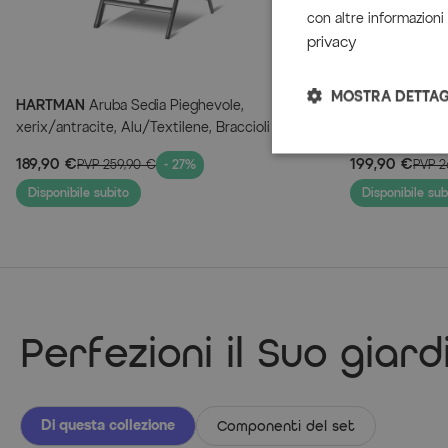
con altre informazioni 
privacy
MOSTRA DETTAG
HARTMAN
Aruba Sedia Pieghevole,
OUTFLEXX
Telo
xerix/antracite, Alu/Textilene, Braccioli in
salotto da giar
Legno di Teak
x 110 cm, impe
189,90 €
199,90 €
PVP
259,90 €
- 27%
PVP
2
Disponibile subito
Disponibile sub
Perfezioni il Suo giard
Di questa collezione
Componenti del set