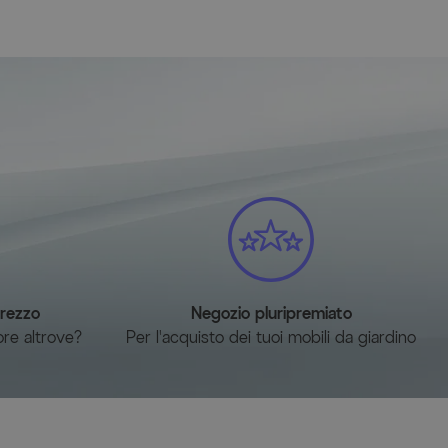
prezzo
Negozio pluripremiato
ore altrove?
Per l'acquisto dei tuoi mobili da giardino