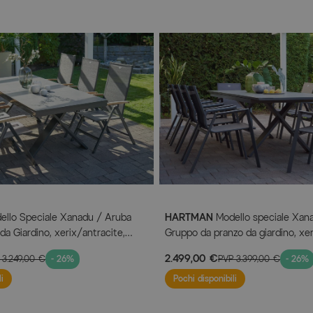
Contenuto della consegna
1x Tavolo da pranzo Xanadu, c
8x Sedie pieghevoli Aruba, xeri
llo Speciale Xanadu / Aruba
HARTMAN
Modello speciale Xan
a Giardino, xerix/antracite,
Gruppo da pranzo da giardino, xer
ica, 6 Sedie Pieghevoli,
Alluminio/Vetroceramica, 10 Poltr
2.499,00 €
P
3.249,00 €
- 26%
PVP
3.399,00 €
- 26%
cm
220/280x100cm
i
Pochi disponibili