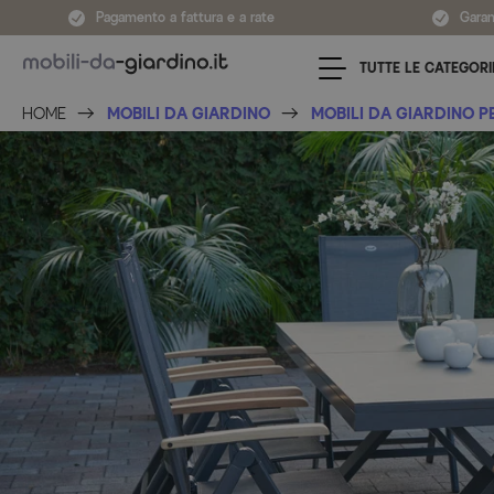
Salta al contenuto
Pagamento a fattura e a rate
Garan
TUTTE LE CATEGORI
HOME
MOBILI DA GIARDINO
MOBILI DA GIARDINO P