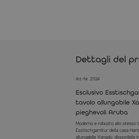
Dettagli del p
Art.-Nr. 21124
Esclusivo Esstischg
tavolo allungabile X
pieghevoli Aruba
Moderno e robusto allo stesso 
Esstischgarnitur della casa Har
allungabile Xanadu, disponibile i