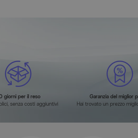
0 giorni per il reso
Garanzia del miglior 
ici, senza costi aggiuntivi
Hai trovato un prezzo migli