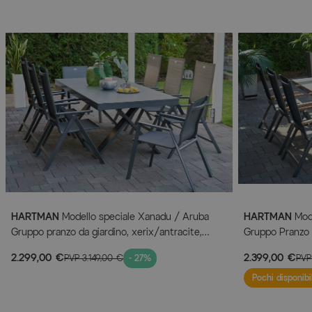
HARTMAN
Modello speciale Xanadu / Aruba
HARTMAN
Mode
Gruppo pranzo da giardino, xerix/antracite,
Gruppo Pranzo d
Alu/Vetroceramica, 2 poltroncine impilabili, 6
Alu/Vetroceram
2.299,00 €
2.399,00 €
PVP
3.149,00 €
- 27%
PV
sedie pieghevoli, 220/280x100cm
220/280x100
Pochi disponibil