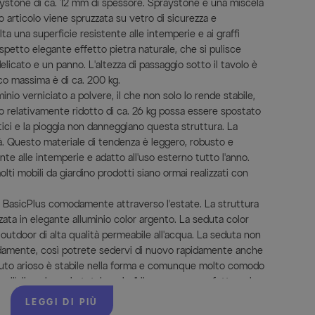
ystone di ca. 12 mm di spessore. Spraystone è una miscela
o articolo viene spruzzata su vetro di sicurezza e
a una superficie resistente alle intemperie e ai graffi
spetto elegante effetto pietra naturale, che si pulisce
icato e un panno. L'altezza di passaggio sotto il tavolo è
ico massima è di ca. 200 kg.
minio verniciato a polvere, il che non solo lo rende stabile,
so relativamente ridotto di ca. 26 kg possa essere spostato
tici e la pioggia non danneggiano questa struttura. La
tà. Questo materiale di tendenza è leggero, robusto e
tente alle intemperie e adatto all'uso esterno tutto l'anno.
lti mobili da giardino prodotti siano ormai realizzati con
rie BasicPlus comodamente attraverso l'estate. La struttura
izzata in elegante alluminio color argento. La seduta color
o outdoor di alta qualità permeabile all'acqua. La seduta non
idamente, così potrete sedervi di nuovo rapidamente anche
ssuto arioso è stabile nella forma e comunque molto comodo
 all'olio solare - in totale quindi il compagno perfetto nel
ono essere impilate - quando non sono necessarie potete
LEGGI DI PIÙ