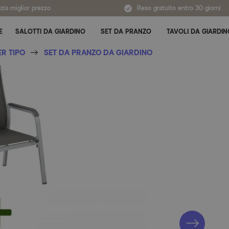
zia miglior prezzo
Reso gratuito entro 30 giorni
E
SALOTTI DA GIARDINO
SET DA PRANZO
TAVOLI DA GIARDIN
Attiva/disattiva sottomenu per Tutte le categorie
ER TIPO
SET DA PRANZO DA GIARDINO