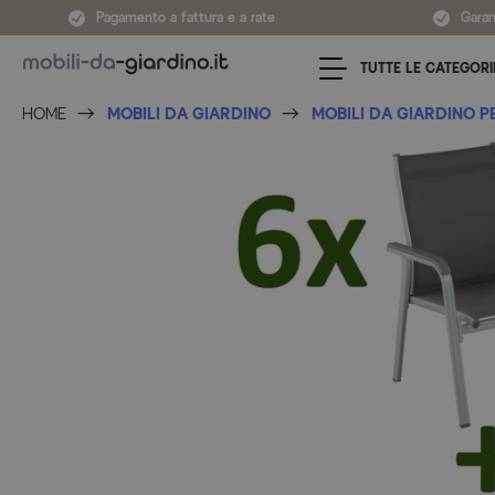
Salta al contenuto
Pagamento a fattura e a rate
Garan
TUTTE LE CATEGORI
HOME
MOBILI DA GIARDINO
MOBILI DA GIARDINO P