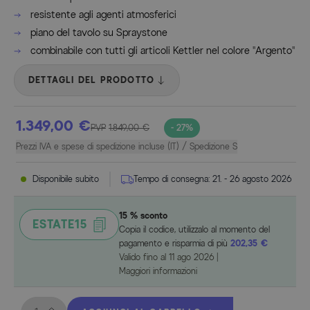
resistente agli agenti atmosferici
piano del tavolo su Spraystone
combinabile con tutti gli articoli Kettler nel colore "Argento"
DETTAGLI DEL PRODOTTO
1.349,00 €
PVP
1.849,00 €
- 27%
Prezzi IVA e spese di spedizione incluse (IT) / Spedizione S
Disponibile subito
Tempo di consegna:
21. - 26 agosto 2026
15 % sconto
ESTATE15
Copia il codice, utilizzalo al momento del
pagamento e risparmia di più
202,35 €
Valido fino al
11 ago 2026
|
Maggiori informazioni
Quantità