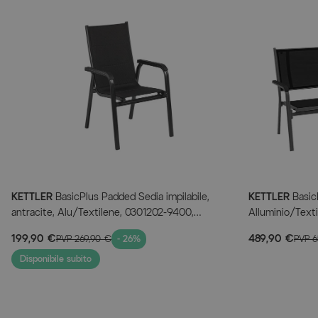
KETTLER
BasicPlus Padded Sedia impilabile,
KETTLER
BasicP
antracite, Alu/Textilene, 0301202-9400,
Alluminio/Text
impilabile
199,90 €
489,90 €
PVP
269,90 €
- 26%
PVP
6
Disponibile subito