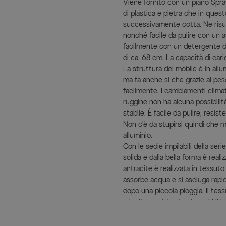
Viene fornito con un piano Spra
di plastica e pietra che in quest
successivamente cotta. Ne risult
nonché facile da pulire con un a
facilmente con un detergente del
di ca. 68 cm. La capacità di car
La struttura del mobile è in allu
ma fa anche sì che grazie al pe
facilmente. I cambiamenti clima
ruggine non ha alcuna possibili
stabile. È facile da pulire, resis
Non c'è da stupirsi quindi che mo
alluminio.
Con le sedie impilabili della se
solida e dalla bella forma è real
antracite è realizzata in tessut
assorbe acqua e si asciuga rap
dopo una piccola pioggia. Il te
e inoltre resistente ai raggi UV e
vostro giardino. Le sedie poss
riporle in modo salvaspazio.