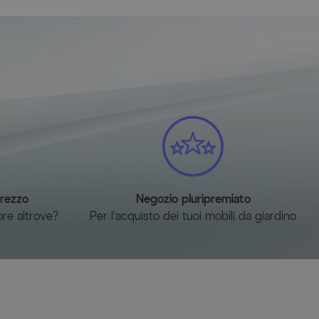
120 kg
prezzo
Negozio pluripremiato
ore altrove?
Per l'acquisto dei tuoi mobili da giardino
Valori
Silber
Silber