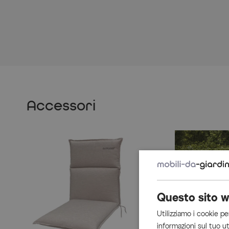
Accessori
Questo sito w
Utilizziamo i cookie pe
informazioni sul tuo ut