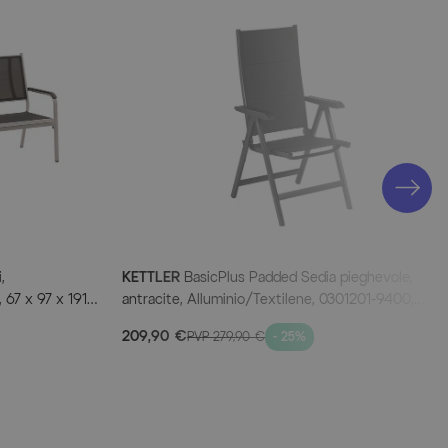
ria: 110cm
ntato
05-0000
volo in lunghezza: ca. 146,5 cm
volo in larghezza: ca. 80 cm
lo: ca. 68 cm
,
KETTLER
BasicPlus Padded Sedia pieghevole,
 67 x 97 x 191,
antracite, Alluminio/Textilene, 0301201-9400,
angolazioni regolabile
209,90 €
PVP
279,90 €
- 25%
m