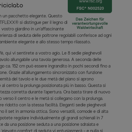
iciclato
 in un pacchetto elegante. Questo
TFLEXX® si distingue per il legno di
il vostro giardino in un'affascinante
erienza di seduta delle poltrone regolabili conferisce ad ogni
 ambiente elegante e allo stesso tempo rilassato.
ffè, qui vi sentirete a vostro agio. Le 8 sedie pieghevoli
avolo allungabile una tavola generosa. A seconda delle
ungo ca. 152 cm può essere ingrandito in pochi secondi fino a
one. Grazie all'allungamento sincronizzato con funzione
tremità del tavolo e le due metà del piano si aprono
 al centro la prolunga posizionata più in basso. Questa si
tezza corretta durante l'apertura. Ora basta tirare di nuovo
 verso il centro e le metà si collegano con la prolunga.
e ridotto con la stessa facilità. Eleganti sedie pieghevoli
o il set in armonia ottica. Sono versatili, comode e di alta
potete regolare individualmente gli grandi schienali in 7
te da una posizione seduta a una posizione sdraiata e
L'elevato comfort di seduta vi entusiasmerà – e nulla si