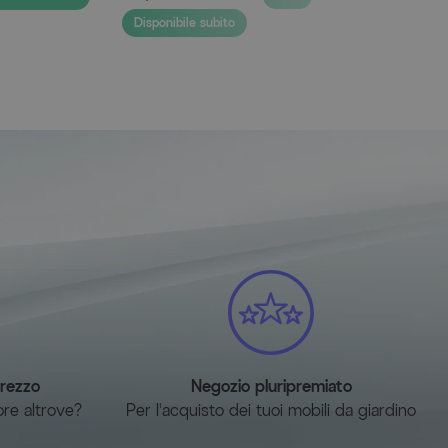
ento
Disponibile subito
di cappucci in plastica sui piedini e protegge così il pavimento
X® in OUTFLEXX® antracite opaco/naturale, ca. 152/210 x
 in OUTFLEXX® antracite opaco/nero, ca. 68,5 x 59 x
prezzo
Negozio pluripremiato
ore altrove?
Per l'acquisto dei tuoi mobili da giardino