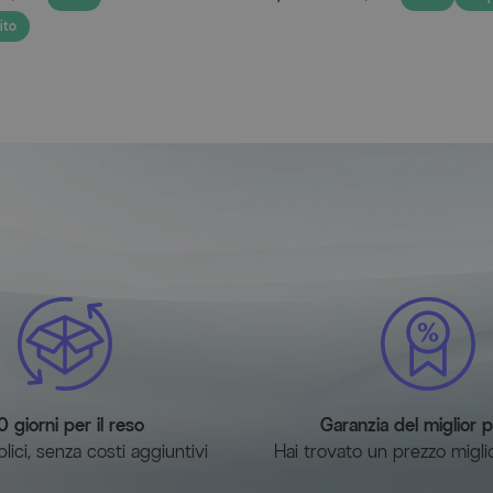
Protezione per il pavim
ito
L'Esstischgarnitur dispone 
della terrazza dai graffi.
Contenuto della consegna
1x Tavolo allungabile OUTFLEX
89 x 74,5 cm
8x Sedie pieghevoli OUTFLEXX®
106 cm
0 giorni per il reso
Garanzia del miglior 
ici, senza costi aggiuntivi
Hai trovato un prezzo migli