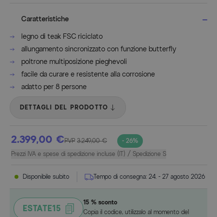
Caratteristiche
legno di teak FSC riciclato
allungamento sincronizzato con funzione butterfly
poltrone multiposizione pieghevoli
facile da curare e resistente alla corrosione
adatto per 8 persone
DETTAGLI DEL PRODOTTO
2.399,00 €
PVP
3.249,00 €
- 26%
Prezzi IVA e spese di spedizione incluse (IT) / Spedizione S
Disponibile subito
Tempo di consegna:
24. - 27 agosto 2026
15 % sconto
ESTATE15
Copia il codice, utilizzalo al momento del