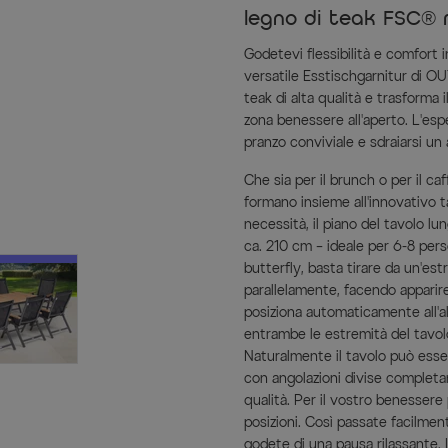
legno di teak FSC® r
Godetevi flessibilità e comfort
versatile Esstischgarnitur di OU
teak di alta qualità e trasforma 
zona benessere all'aperto. L'esp
pranzo conviviale e sdraiarsi un
Che sia per il brunch o per il ca
formano insieme all'innovativo t
necessità, il piano del tavolo l
ca. 210 cm – ideale per 6-8 pers
butterfly, basta tirare da un'es
parallelamente, facendo apparire
posiziona automaticamente all'al
entrambe le estremità del tavolo
Naturalmente il tavolo può esser
con angolazioni divise completan
qualità. Per il vostro benessere 
posizioni. Così passate facilmen
godete di una pausa rilassante. 