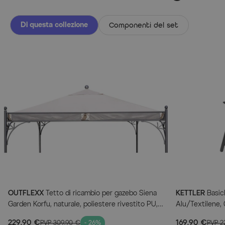
Di questa collezione
Componenti del set
OUTFLEXX
Tetto di ricambio per gazebo Siena
KETTLER
BasicP
Garden Korfu, naturale, poliestere rivestito PU,
Alu/Textilene,
350x350cm
229,90 €
169,90 €
PVP
309,90 €
- 26%
PVP
2