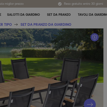
zia miglior prezzo
Reso gratuito entro 30 giorni
E
SALOTTI DA GIARDINO
SET DA PRANZO
TAVOLI DA GIARDIN
Attiva/disattiva sottomenu per Tutte le categorie
ER TIPO
SET DA PRANZO DA GIARDINO