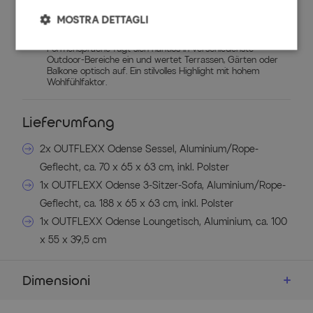
✔
Harmonisches Design
Die Kombination aus weißem Aluminiumgestell, grauen
MOSTRA DETTAGLI
Polstern und modernem Rope-Geflecht schafft ein
elegantes, zeitgemäßes Gesamtbild. Die klare
Formensprache fügt sich nahtlos in verschiedenste
Outdoor-Bereiche ein und wertet Terrassen, Gärten oder
Balkone optisch auf. Ein stilvolles Highlight mit hohem
Wohlfühlfaktor.
Lieferumfang
2x OUTFLEXX Odense Sessel, Aluminium/Rope-
Geflecht, ca. 70 x 65 x 63 cm, inkl. Polster
1x OUTFLEXX Odense 3-Sitzer-Sofa, Aluminium/Rope-
Geflecht, ca. 188 x 65 x 63 cm, inkl. Polster
1x OUTFLEXX Odense Loungetisch, Aluminium, ca. 100
x 55 x 39,5 cm
Dimensioni