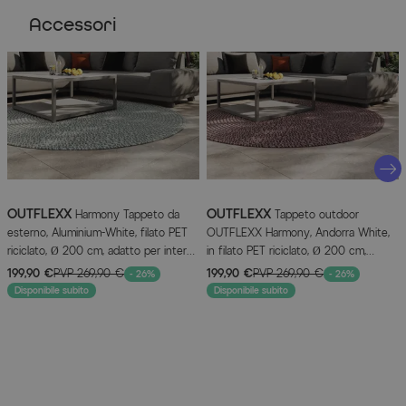
Caratteristiche dell'articolo
Accessori
Attributo
Valori
Colore
Grau
Informazioni del produttore
Dia
MAGGIORI INFORMAZIONI QUI
OUTFLEXX
OUTFLEXX
Harmony Tappeto da
Tappeto outdoor
esterno, Aluminium-White, filato PET
OUTFLEXX Harmony, Andorra White,
riciclato, Ø 200 cm, adatto per interni
in filato PET riciclato, Ø 200 cm,
e terrazza
adatto per interno e terrazza
199,90 €
PVP
269,90 €
199,90 €
PVP
269,90 €
- 26%
- 26%
Disponibile subito
Disponibile subito