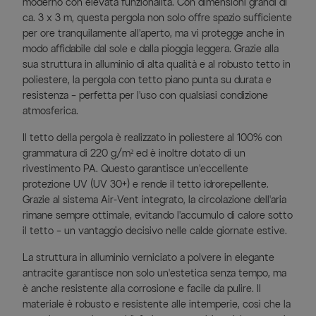
moderno con elevata funzionalità. Con dimensioni grandi di
ca. 3 x 3 m, questa pergola non solo offre spazio sufficiente
per ore tranquilamente all'aperto, ma vi protegge anche in
modo affidabile dal sole e dalla pioggia leggera. Grazie alla
sua struttura in alluminio di alta qualità e al robusto tetto in
poliestere, la pergola con tetto piano punta su durata e
resistenza – perfetta per l'uso con qualsiasi condizione
atmosferica.
Il tetto della pergola è realizzato in poliestere al 100% con
grammatura di 220 g/m² ed è inoltre dotato di un
rivestimento PA. Questo garantisce un'eccellente
protezione UV (UV 30+) e rende il tetto idrorepellente.
Grazie al sistema Air-Vent integrato, la circolazione dell'aria
rimane sempre ottimale, evitando l'accumulo di calore sotto
il tetto – un vantaggio decisivo nelle calde giornate estive.
La struttura in alluminio verniciato a polvere in elegante
antracite garantisce non solo un'estetica senza tempo, ma
è anche resistente alla corrosione e facile da pulire. Il
materiale è robusto e resistente alle intemperie, così che la