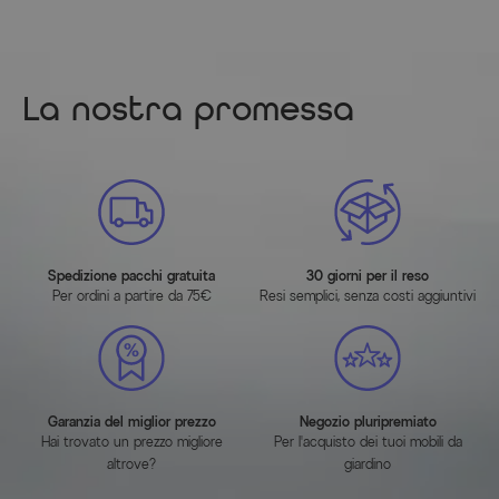
Caratteristiche dell'articolo
Attributo
Valori
La nostra promessa
Larghezza (cm)
262.000000
Lunghezza (cm)
262.000000
Altezza (cm)
225.000000
Spedizione pacchi gratuita
30 giorni per il reso
Colore
creme
Per ordini a partire da 75€
Resi semplici, senza costi aggiuntivi
Protezione dai raggi UV
UPF 30+
Istruzioni di montaggio
Garanzia del miglior prezzo
Negozio pluripremiato
Hai trovato un prezzo migliore
Per l'acquisto dei tuoi mobili da
SCARICA (PDF)
altrove?
giardino