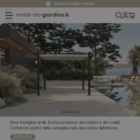
Salta al contenuto
Garanzia miglior prezzo
Nota: Immagine simile. Esclusi accessori, decorazioni e altri mobili.
Contenuto esatto della consegna nella descrizione dell'articolo.
OUTFLEXX