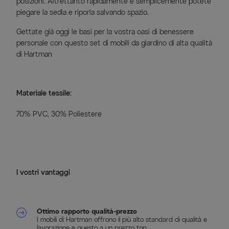
posizioni. Altrettanto rapidamente e semplicemente potete
piegare la sedia e riporla salvando spazio.
Gettate già oggi le basi per la vostra oasi di benessere
personale con questo set di mobili da giardino di alta qualità
di Hartman
Materiale tessile:
70% PVC, 30% Poliestere
I vostri vantaggi
Ottimo rapporto qualità-prezzo
I mobili di Hartman offrono il più alto standard di qualità e
lavorazione e questo a un prezzo top.