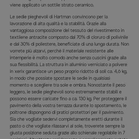
viene applicato un sottile strato ceramico.
Le sedie pieghevoli di Hartman convincono per la
lavorazione di alta qualità e la stabilità. Grazie alla
vantaggiosa composizione del tessuto del rivestimento in
textilene antracite composto dal 70% di cloruro di polivinile
e dal 30% di poliestere, beneficiate di una lunga durata. Non
vorrete più alzarvi, perché il materiale resistente alle
intemperie è molto comodo anche senza cuscini grazie alla
sua flessibilità. La struttura in alluminio verniciato a polvere
in xerix garantisce un peso proprio ridotto di soli ca. 4,6 kg,
in modo che possiate spostare le sedie in qualsiasi
momento e scegliere tra sole e ombra. Nonostante il peso
leggero, le sedie pieghevoli sono estremamente stabili e
possono essere caricate fino a ca. 130 kg. Per proteggere il
pavimento della vostra terrazza durante lo spostamento, le
poltrone dispongono di pratici protettori per il pavimento.
Sia che vogliate sedervi completamente eretti durante il
pasto o che vogliate rilassarvi al sole, troverete sempre la
giusta posizione seduta grazie allo schienale regolabile in 7