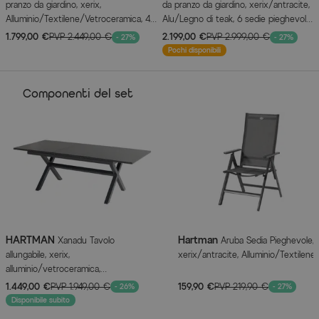
pranzo da giardino, xerix,
da pranzo da giardino, xerix/antracite,
Alluminio/Textilene/Vetroceramica, 4
Alu/Legno di teak, 6 sedie pieghevoli,
sedie pieghevoli, 160/220x100cm
braccioli in teak, 220x100cm
1.799,00 €
PVP
2.449,00 €
2.199,00 €
PVP
2.999,00 €
- 27%
- 27%
Pochi disponibili
Componenti del set
HARTMAN
Hartman
Xanadu Tavolo
Aruba Sedia Pieghevole,
allungabile, xerix,
xerix/antracite, Alluminio/Textilene
alluminio/vetroceramica,
160/220x100cm, struttura a X
1.449,00 €
PVP
1.949,00 €
159,90 €
PVP
219,90 €
- 26%
- 27%
Disponibile subito