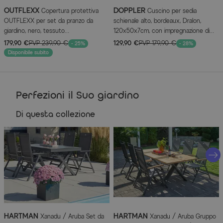
Superficie della seduta: ca. 45 x 43 cm
OUTFLEXX
DOPPLER
Copertura protettiva
Cuscino per sedia
OUTFLEXX per set da pranzo da
schienale alto, bordeaux, Dralon,
Peso: ca. 4,5 kg
giardino, nero, tessuto
120x50x7cm, con impregnazione di
Altezza della seduta: ca. 45 cm
ripstop/poliestere, 202 x 124 x 83 cm,
marca DuPont Teflon
179,90 €
PVP
239,90 €
129,90 €
PVP
179,90 €
- 25%
- 28%
Capacità di carico max ca. 130 kg
idrorepellente, protezione UV
Disponibile subito
Caratteristiche dell'articolo
Perfezioni il Suo giardino
Attributo
Valori
Di questa collezione
Colore
Schwarz
Informazioni del produttore
MAGGIORI INFORMAZIONI QUI
HARTMAN
HARTMAN
Xanadu / Aruba Set da
Xanadu / Aruba Gruppo