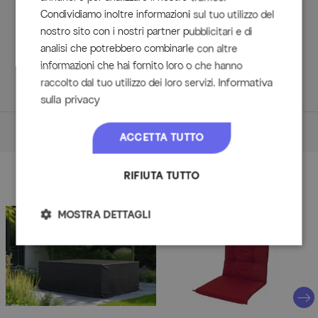
Contenuto della consegna
Condividiamo inoltre informazioni sul tuo utilizzo del
nostro sito con i nostri partner pubblicitari e di
1x Tavolo da pranzo Xanadu, ca. 160/220 x 100 cm
analisi che potrebbero combinarle con altre
(65900058)
8x Sedie pieghevoli Aruba (65867010)
informazioni che hai fornito loro o che hanno
Informativa
raccolto dal tuo utilizzo dei loro servizi.
sulla privacy
Dimensioni
ACCETTA TUTTO
Dimensioni (L/P/H)
RIFIUTA TUTTO
Accessori
Tavolo
MOSTRA DETTAGLI
ca. 160/220 x 100 x 76 cm
Peso: ca. 50 kg
Sedie pieghevoli
ca. 73 x 62,5 x 112,5 cm
Dia
Altezza dei braccioli: ca. 65,5 cm